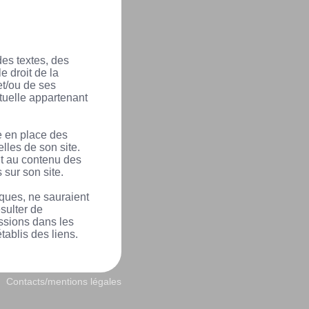
des textes, des
e droit de la
et/ou de ses
ctuelle appartenant
e en place des
lles de son site.
t au contenu des
 sur son site.
ques, ne sauraient
sulter de
issions dans les
tablis des liens.
Contacts/mentions légales