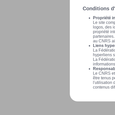
Conditions d'
Propriété in
Le site comp
logos, des i
propriété in
partenaires.
au CNRS ain
Liens hype
La Fédérati
hyperliens s
La Fédérati
informations
Responsabi
Le CNRS et 
être tenus 
l'utilisatio
contenus dif