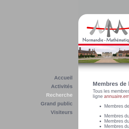
Accueil
Membres de 
Activités
Tous les membres
Recherche
ligne
annuaire.ema
Grand public
Membres de
Visiteurs
Membres d
Membres d
Membres d