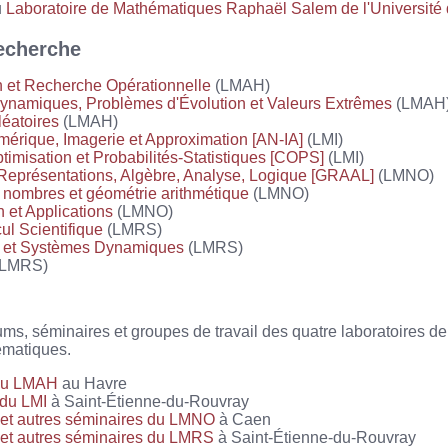
u
Laboratoire de Mathématiques Raphaël Salem de l'Université
echerche
n et Recherche Opérationnelle
(LMAH)
namiques, Problèmes d'Évolution et Valeurs Extrêmes
(LMAH
éatoires
(LMAH)
érique, Imagerie et Approximation [AN-IA]
(LMI)
timisation et Probabilités-Statistiques [COPS]
(LMI)
Représentations, Algèbre, Analyse, Logique [GRAAL]
(LMNO)
 nombres et géométrie arithmétique
(LMNO)
 et Applications
(LMNO)
ul Scientifique
(LMRS)
s et Systèmes Dynamiques
(LMRS)
LMRS)
ums, séminaires et groupes de travail des quatre laboratoires de
matiques.
du LMAH
au Havre
 du LMI
à Saint-Étienne-du-Rouvray
et autres séminaires du LMNO
à Caen
et autres séminaires du LMRS
à Saint-Étienne-du-Rouvray