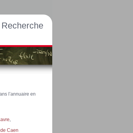
Recherche
ns l'annuaire en
Havre
,
é de Caen