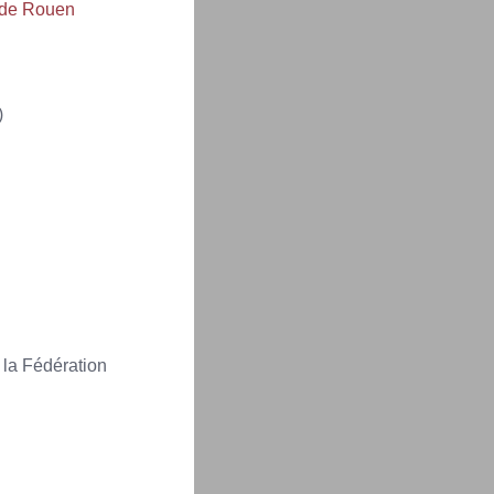
 de Rouen
)
 la Fédération