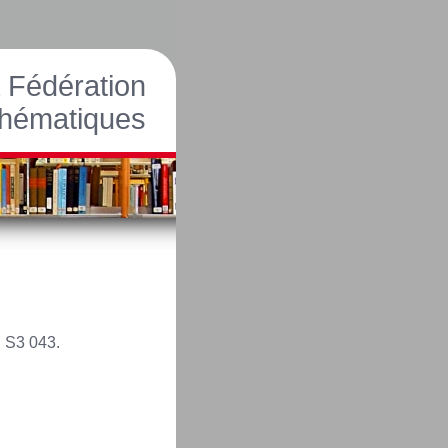
a Fédération
hématiques
 S3 043.