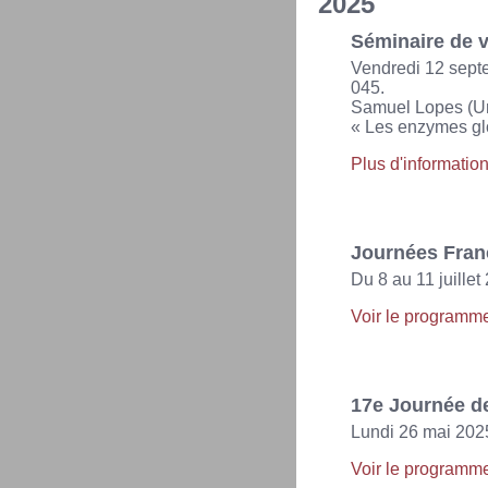
2025
Séminaire de v
Vendredi 12 sept
045.
Samuel Lopes (Uni
« Les enzymes glo
Plus d'informatio
Journées Fran
Du 8 au 11 juill
Voir le programm
17e Journée d
Lundi 26 mai 202
Voir le programm