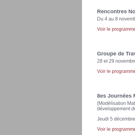
Rencontres No
Du 4 au 8 novembr
Voir le programm
Groupe de Tra
28 et 29 novembre
Voir le programm
8es Journées
(Modélisation Mat
développement du
Jeudi 5 décembr
Voir le programm