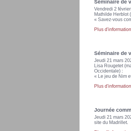
Séminaire de v
Vendredi 2 févri
Mathilde Herblot (
« Savez-vous com
Plus d'informatio
Séminaire de v
Jeudi 21 mars 20
Lisa Rougetet (ma
Occidentale) :
« Le jeu de Nim et
Plus d'informatio
Journée comm
Jeudi 21 mars 20
site du Madrillet.