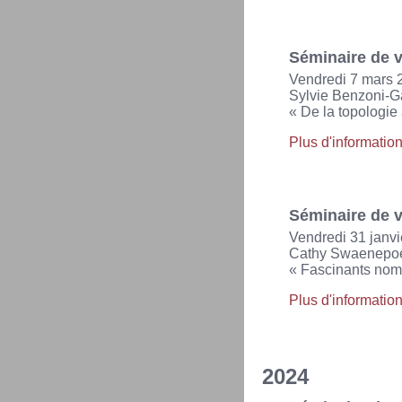
Séminaire de v
Vendredi 7 mars 
Sylvie Benzoni-Ga
« De la topologie
Plus d'informatio
Séminaire de v
Vendredi 31 janv
Cathy Swaenepoel 
« Fascinants nom
Plus d'informatio
2024