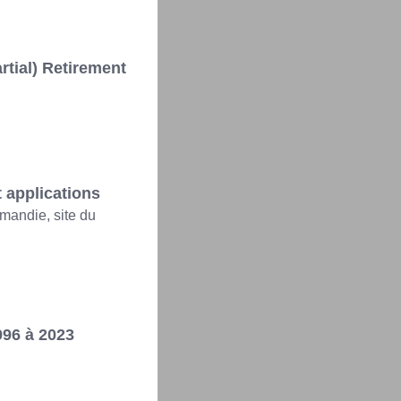
tial) Retirement
 applications
mandie, site du
996 à 2023