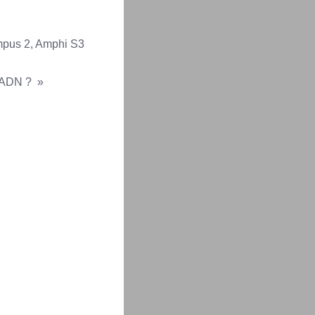
mpus 2, Amphi S3
l’ADN ? »