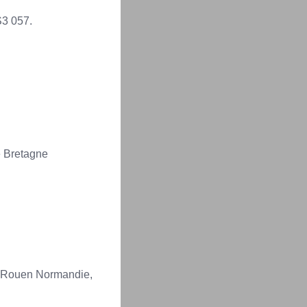
S3 057.
e Bretagne
e Rouen Normandie,